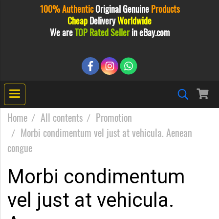
100% Authentic
Original
Genuine
Products
Cheap
Delivery
Worldwide
We are
TOP Rated Seller
in eBay.com
Home
All contents
Promotion
Morbi condimentum vel just at vehicula. Aenean
congue
Morbi condimentum
vel just at vehicula.